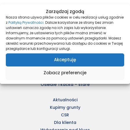
Zarządzaj zgodą
Nasza strona używa plików cookies w celu realizacji usług zgodnie
Nasze inwestycje
z
Polityką Prywatności.
Dalsze korzystanie ze strony bez zmian
ustawień oznacza zgodę na ich zapis lub wykorzystanie.
Harmony Antoninek
Informujemy, że ustawienia tych plików można zmienić w
dowolnym momencie za pomocą ustawień przeglądarki. Możesz
Unii Lubelskiej 4
określić warunki przechowywania lub dostępu do cookies w Twojej
Nove Garby
przeglądarce lub konfiguracji usługi.
Osiedle Moderno
Akceptuję
Ulica Staszica
Kleszczewo Park
Zobacz preferencje
Nowe Pobiedziska 2
Osiedle Tkacka – stare
Aktualności
Kupimy grunty
CSR
Dla klienta