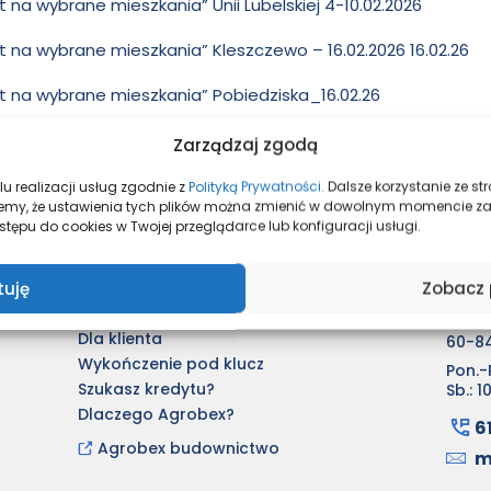
 na wybrane mieszkania” Unii Lubelskiej 4-10.02.2026
t na wybrane mieszkania” Kleszczewo – 16.02.2026 16.02.26
t na wybrane mieszkania” Pobiedziska_16.02.26
Zarządzaj zgodą
u realizacji usług zgodnie z
Polityką Prywatności.
Dalsze korzystanie ze s
mujemy, że ustawienia tych plików można zmienić w dowolnym momencie z
tępu do cookies w Twojej przeglądarce lub konfiguracji usługi.
Aktualności
Biur
tuję
Zobacz 
Kupimy grunty
AGROB
CSR
ul. K
Dla klienta
60-8
Wykończenie pod klucz
Pon.-P
Szukasz kredytu?
Sb.: 1
Dlaczego Agrobex?
6
Agrobex budownictwo
m