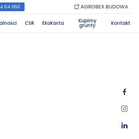
AGROBEX BUDOWA
84 64 060
Kupimy
alności
CSR
EkoKarta
Kontakt
grunty