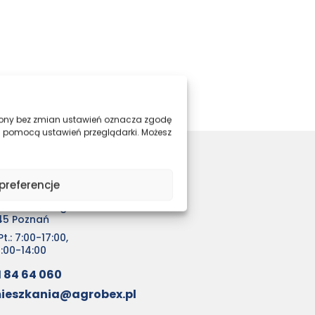
trony bez zmian ustawień oznacza zgodę
a pomocą ustawień przeglądarki. Możesz
o sprzedaży mieszkań
preferencje
EX Sp. z o.o.
ochanowskiego 7
45 Poznań
t.: 7:00-17:00,
0:00-14:00
1 84 64 060
ieszkania@agrobex.pl