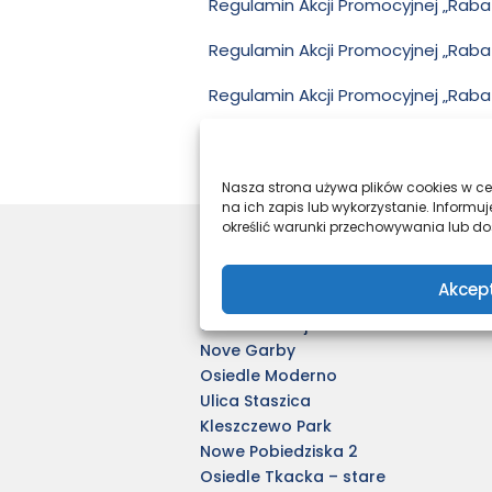
Regulamin Akcji Promocyjnej „Rabat
Regulamin Akcji Promocyjnej „Raba
Regulamin Akcji Promocyjnej „Raba
Nasza strona używa plików cookies w cel
na ich zapis lub wykorzystanie. Infor
określić warunki przechowywania lub dos
Nasze inwestycje
Akcep
Harmony Antoninek
Unii Lubelskiej 4
Nove Garby
Osiedle Moderno
Ulica Staszica
Kleszczewo Park
Nowe Pobiedziska 2
Osiedle Tkacka – stare