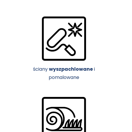
ściany
wyszpachlowane
i
pomalowane