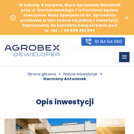
W sobotę, 8 sierpnia, Biuro Sprzedaży Mieszkań
przy ul. Kochanowskiego 7 w Poznaniu będzie
nieczynne. Nasz Specjalista ds. Sprzedaży
przebywa w tym czasie na jednej z inwestycji.
Zapraszamy do kontaktu bezpośrednio pod
nr. tel.: + 48 606 382 584
61 84 64 060
•
•
Strona główna
Nasze inwestycje
Harmony Antoninek
Opis inwestycji