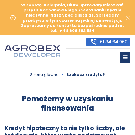
W sobotę, 8 sierpnia, Biuro Sprzedaży Mieszkań
przy ul. Kochanowskiego 7 w Poznaniu będzie
nieczynne. Nasz Specjalista ds. Sprzedaży
przebywa w tym czasie na jednej z inwestycji.
Zapraszamy do kontaktu bezpośrednio pod nr.
tel.: + 48 606 382 584
61 84 64 060
•
Strona główna
Szukasz kredytu?
Pomożemy w uzyskaniu
finansowania
Kredyt hipoteczny to nie tylko liczby, ale