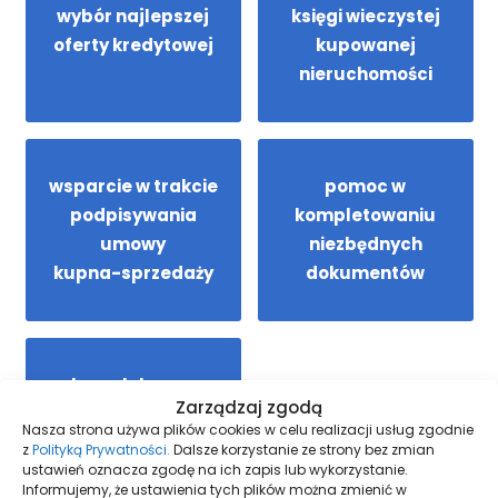
wybór najlepszej
księgi wieczystej
oferty kredytowej
kupowanej
nieruchomości
wsparcie w trakcie
pomoc w
podpisywania
kompletowaniu
umowy
niezbędnych
kupna-sprzedaży
dokumentów
kompleksową
Zarządzaj zgodą
koordynację
Nasza strona używa plików cookies w celu realizacji usług zgodnie
całego procesu
z
Polityką Prywatności.
Dalsze korzystanie ze strony bez zmian
ustawień oznacza zgodę na ich zapis lub wykorzystanie.
kredytowego
Informujemy, że ustawienia tych plików można zmienić w