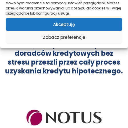
dowolnym momencie za pomocą ustawień przeglądarki. Możesz
określić warunki przechowywania lub dostępu do cookies w Twojej
przeglądarce lub konfiguracji usługi.
Akceptuję
Wielu klientów było dokładnie w
tym samym miejscu co Ty dziś.
Zobacz preferencje
Dzięki wsparciu naszych
doradców kredytowych bez
stresu przeszli przez cały proces
uzyskania kredytu hipotecznego.