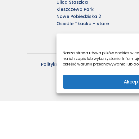
Ulica Staszica
Kleszczewo Park
Nowe Pobiedziska 2
Osiedle Tkacka – stare
Nasza strona używa plików cookies w cel
na ich zapis lub wykorzystanie. Infor
Polityka prywatności – RODO
Polityka 
określić warunki przechowywania lub dos
Akcep
AGROBEX Sp. z o.o. Poznań: deweloper