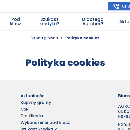
61 
Pod
Szukasz
Dlaczego
Aktu
klucz
kredytu?
Agrobex?
•
Strona główna
Polityka cookies
Polityka cookies
Aktualności
Biur
Kupimy grunty
AGROB
CSR
ul. K
Dla klienta
60-8
Wykończenie pod klucz
Pon.-P
Szukasz kredytu?
Sb.: 1