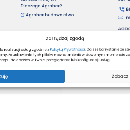
Dlaczego Agrobex?
6
Agrobex budownictwo
m
Zarządzaj zgodą
u realizacji usług zgodnie z
Polityką Prywatności.
Dalsze korzystanie ze s
mujemy, że ustawienia tych plików można zmienić w dowolnym momencie z
cookies
Regulaminy promocji
tępu do cookies w Twojej przeglądarce lub konfiguracji usługi.
tuję
Zobacz 
, inwestycje mieszkaniowe - sprzedaż mieszkań, apartamentów, domów, lokali
© Copyright 2023 Agrobex Sp. z o.o.