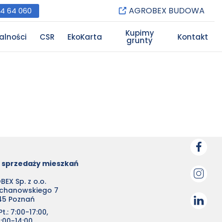
AGROBEX BUDOWA
84 64 060
Kupimy
alności
CSR
EkoKarta
Kontakt
grunty
o sprzedaży mieszkań
EX Sp. z o.o.
ochanowskiego 7
45 Poznań
t.: 7:00-17:00,
0:00-14:00