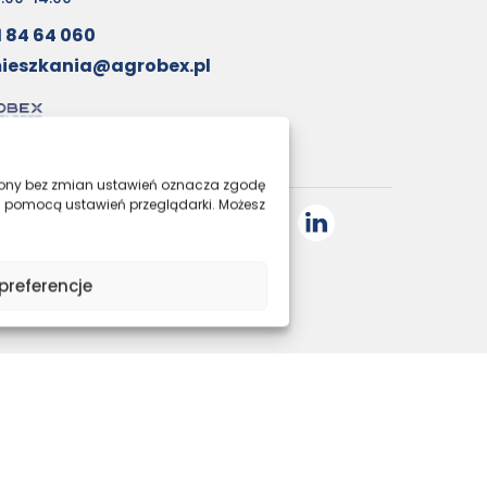
1 84 64 060
ieszkania@agrobex.pl
trony bez zmian ustawień oznacza zgodę
a pomocą ustawień przeglądarki. Możesz
preferencje
. Tanie i nowe mieszkania w Poznaniu.