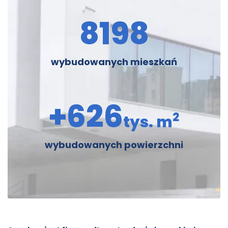
8198
wybudowanych mieszkań
+
626
2
tys. m
wybudowanych powierzchni