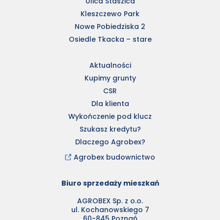
Ulica Staszica
Kleszczewo Park
Nowe Pobiedziska 2
Osiedle Tkacka – stare
Aktualności
Kupimy grunty
CSR
Dla klienta
Wykończenie pod klucz
Szukasz kredytu?
Dlaczego Agrobex?
Agrobex budownictwo
Biuro sprzedaży mieszkań
AGROBEX Sp. z o.o.
ul. Kochanowskiego 7
60-845 Poznań