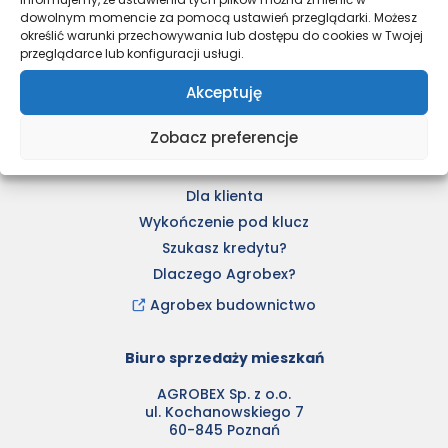
Kleszczewo Park
dowolnym momencie za pomocą ustawień przeglądarki. Możesz
określić warunki przechowywania lub dostępu do cookies w Twojej
Nowe Pobiedziska 2
przeglądarce lub konfiguracji usługi.
Osiedle Tkacka – stare
Akceptuję
Aktualności
Zobacz preferencje
Kupimy grunty
CSR
Dla klienta
Wykończenie pod klucz
Szukasz kredytu?
Dlaczego Agrobex?
Agrobex budownictwo
Biuro sprzedaży mieszkań
AGROBEX Sp. z o.o.
ul. Kochanowskiego 7
60-845 Poznań