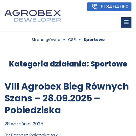
61 84 64 060
•
•
Strona główna
CSR
Sportowe
Kategoria działania:
Sportowe
VIII Agrobex Bieg Równych
Szans – 28.09.2025 –
Pobiedziska
28 września, 2025
By
Bartosz Rajczakowski