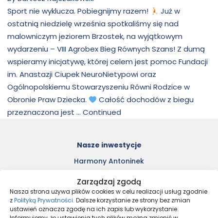
Sport nie wyklucza. Pobiegnijmy razem!
Już w
ostatnią niedzielę września spotkaliśmy się nad
malowniczym jeziorem Brzostek, na wyjątkowym
wydarzeniu – VIII Agrobex Bieg Równych Szans! Z dumą
wspieramy inicjatywę, której celem jest pomoc Fundacji
im. Anastazji Ciupek NeuroNietypowi oraz
Ogólnopolskiemu Stowarzyszeniu Równi Rodzice w
Obronie Praw Dziecka.
Całość dochodów z biegu
przeznaczona jest …
Continued
Nasze inwestycje
Harmony Antoninek
Unii Lubelskiej 4
Zarządzaj zgodą
Nove Garby
Nasza strona używa plików cookies w celu realizacji usług zgodnie
Osiedle Moderno
z
Polityką Prywatności.
Dalsze korzystanie ze strony bez zmian
ustawień oznacza zgodę na ich zapis lub wykorzystanie.
Ulica Staszica
Informujemy, że ustawienia tych plików można zmienić w