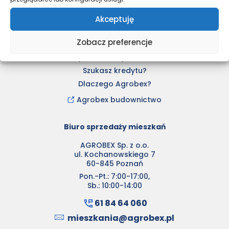
Aktualności
Kupimy grunty
Akceptuję
CSR
Zobacz preferencje
Dla klienta
Wykończenie pod klucz
Szukasz kredytu?
Dlaczego Agrobex?
Agrobex budownictwo
Biuro sprzedaży mieszkań
AGROBEX Sp. z o.o.
ul. Kochanowskiego 7
60-845 Poznań
Pon.-Pt.: 7:00-17:00,
Sb.: 10:00-14:00
61 84 64 060
mieszkania@agrobex.pl