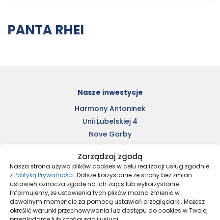
PANTA RHEI
Nasze inwestycje
Harmony Antoninek
Unii Lubelskiej 4
Nove Garby
Osiedle Moderno
Zarządzaj zgodą
Ulica Staszica
Nasza strona używa plików cookies w celu realizacji usług zgodnie
Kleszczewo Park
z
Polityką Prywatności.
Dalsze korzystanie ze strony bez zmian
ustawień oznacza zgodę na ich zapis lub wykorzystanie.
Nowe Pobiedziska 2
Informujemy, że ustawienia tych plików można zmienić w
Osiedle Tkacka – stare
dowolnym momencie za pomocą ustawień przeglądarki. Możesz
określić warunki przechowywania lub dostępu do cookies w Twojej
przeglądarce lub konfiguracji usługi.