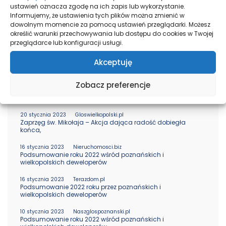
ustawień oznacza zgodę na ich zapis lub wykorzystanie.
Informujemy, że ustawienia tych plików można zmienić w
24 marca 2023
Mieszkanie na START
dowolnym momencie za pomocą ustawień przeglądarki. Możesz
określić warunki przechowywania lub dostępu do cookies w Twojej
28 lutego 2023
Epoznan.pl
przeglądarce lub konfiguracji usługi.
Zamieszkaj tu
Akceptuję
21 stycznia 2023
facebook
Energa Basket Liga Kobiet Agrobex
Zobacz preferencje
20 stycznia 2023
facebook
ZKZL realizacja inwestycji
20 stycznia 2023
Gloswielkopolski.pl
Zaprzęg św. Mikołaja – Akcja dająca radość dobiegła
końca,
16 stycznia 2023
Nieruchomosci.biz
Podsumowanie roku 2022 wśród poznańskich i
wielkopolskich deweloperów
16 stycznia 2023
Terazdom.pl
Podsumowanie 2022 roku przez poznańskich i
wielkopolskich deweloperów
10 stycznia 2023
Naszglospoznanski.pl
Podsumowanie roku 2022 wśród poznańskich i