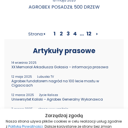
13 maja 2025
AGROBEX POSADZIŁ 500 DRZEW
1
2
3
4
…
12
Strona:
<
>
Artykuły prasowe
14 września 2025
XX Memoriał Arkadiusza Gołasia – informacja prasowa
12 maja 2025
Lubuska TV
Agrobex fundatorem nagród na 100 lecie mostu w
Cigacicach
12 marca 2025
Życie Kalisza
Uniwersytet Kaliski – Agrobex Generalny Wykonawca
3 marca 2025
strona www szpitala
Fundacja Funkomitywa
Zarządzaj zgodą
Nasza strona używa plików cookies w celu realizacji usług zgodnie
10 stycznia 2025
Orszak Trzech Króli
z
Polityką Prywatności.
Dalsze korzystanie ze strony bez zmian
gazeta Orszaku Trzech Króli 2025