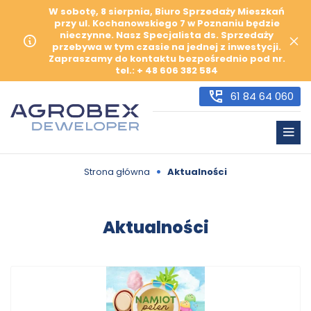
W sobotę, 8 sierpnia, Biuro Sprzedaży Mieszkań
przy ul. Kochanowskiego 7 w Poznaniu będzie
nieczynne. Nasz Specjalista ds. Sprzedaży
przebywa w tym czasie na jednej z inwestycji.
Zapraszamy do kontaktu bezpośrednio pod nr.
tel.: + 48 606 382 584
61 84 64 060
•
Strona główna
Aktualności
Aktualności