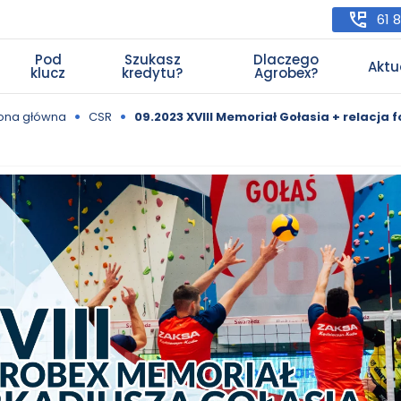
61 
Pod
Szukasz
Dlaczego
Aktu
klucz
kredytu?
Agrobex?
•
•
rona główna
CSR
09.2023 XVIII Memoriał Gołasia + relacja f