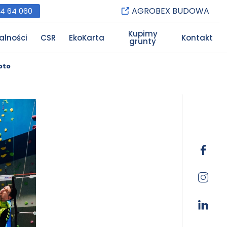
AGROBEX BUDOWA
84 64 060
Kupimy
alności
CSR
EkoKarta
Kontakt
grunty
oto