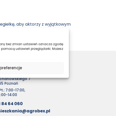
ą cegiełkę, aby aktorzy z wyjątkowym
trony bez zmian ustawień oznacza zgodę
a pomocą ustawień przeglądarki. Możesz
o sprzedaży mieszkań
preferencje
EX Sp. z o.o.
ochanowskiego 7
45 Poznań
t.: 7:00-17:00,
0:00-14:00
1 84 64 060
ieszkania@agrobex.pl