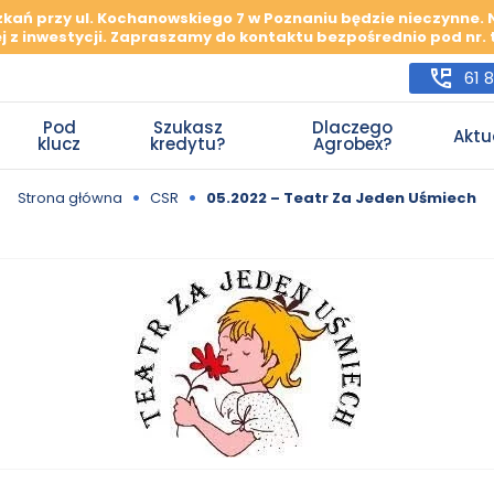
szkań przy ul. Kochanowskiego 7 w Poznaniu będzie nieczynne.
j z inwestycji. Zapraszamy do kontaktu bezpośrednio pod nr. te
61 
Pod
Szukasz
Dlaczego
Aktu
klucz
kredytu?
Agrobex?
•
•
Strona główna
CSR
05.2022 – Teatr Za Jeden Uśmiech