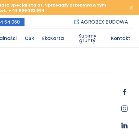
 Nasz Specjalista ds. Sprzedaży przebywa w tym
l.: + 48 606 382 584
AGROBEX BUDOWA
84 64 060
Kupimy
alności
CSR
EkoKarta
Kontakt
grunty