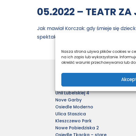
05.2022 – TEATR ZA
Jak mawiał Korczak: gdy śmieje się dziecko
spektaklem mogli odwiedzić najmłodszych
Nasza strona używa plików cookies w cel
na ich zapis lub wykorzystanie. Infor
określić warunki przechowywania lub dos
Nasze inwestycje
Akcep
Harmony Antoninek
Unii Lubelskiej 4
Nove Garby
Osiedle Moderno
Ulica Staszica
Kleszczewo Park
Nowe Pobiedziska 2
Osiedle Tkacka – stare