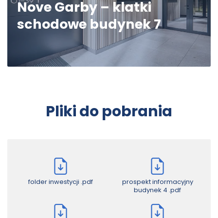
Nove Garby – klatki
schodowe budynek 7
Pliki do pobrania
Nove Garby – klatki schodowe
budynek 7
folder inwestycji
.pdf
prospekt informacyjny
budynek 4
.pdf