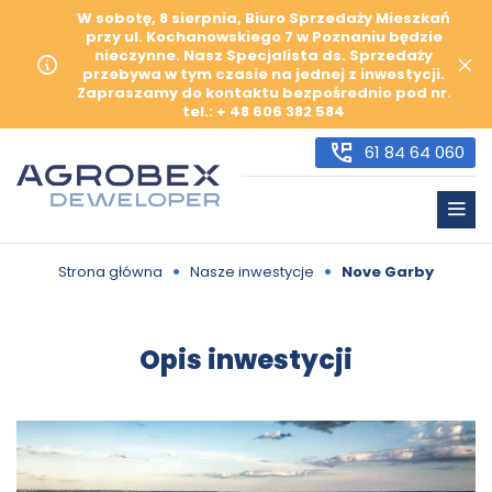
W sobotę, 8 sierpnia, Biuro Sprzedaży Mieszkań
przy ul. Kochanowskiego 7 w Poznaniu będzie
nieczynne. Nasz Specjalista ds. Sprzedaży
przebywa w tym czasie na jednej z inwestycji.
Zapraszamy do kontaktu bezpośrednio pod nr.
tel.: + 48 606 382 584
61 84 64 060
•
•
Strona główna
Nasze inwestycje
Nove Garby
Opis inwestycji