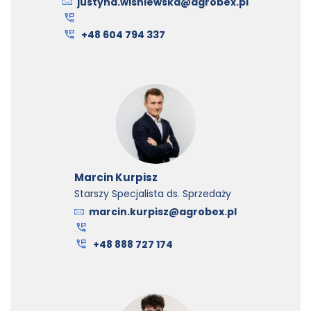
justyna.wisniewska@agrobex.pl
+48 604 794 337
Marcin Kurpisz
Starszy Specjalista ds. Sprzedaży
marcin.kurpisz@agrobex.pl
+48 888 727 174