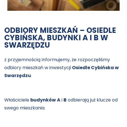
ODBIORY MIESZKAŃ – OSIEDLE
CYBIŃSKA, BUDYNKI A I B W
SWARZĘDZU
z przyjemnością informujemy, że rozpoczęliśmy
odbiory mieszkań w inwestycji
Osiedle Cybińska w
Swarzędzu
.
Właściciele
budynków
A
i
B
odbierają już klucze od
swego mieszkania.