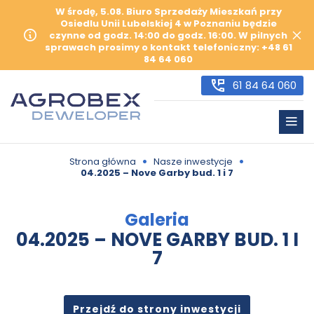
W środę, 5.08. Biuro Sprzedaży Mieszkań przy
Osiedlu Unii Lubelskiej 4 w Poznaniu będzie
czynne od godz. 14:00 do godz. 16:00. W pilnych
sprawach prosimy o kontakt telefoniczny: +48 61
84 64 060
61 84 64 060
•
•
Strona główna
Nasze inwestycje
04.2025 – Nove Garby bud. 1 i 7
Galeria
04.2025 – NOVE GARBY BUD. 1 I
7
Przejdź do strony inwestycji