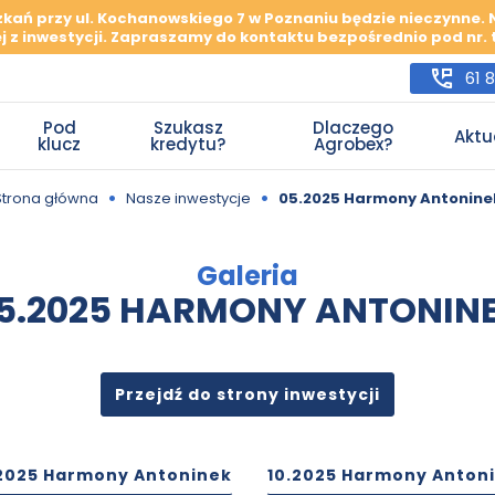
szkań przy ul. Kochanowskiego 7 w Poznaniu będzie nieczynne.
j z inwestycji. Zapraszamy do kontaktu bezpośrednio pod nr. te
61 
Pod
Szukasz
Dlaczego
Aktu
klucz
kredytu?
Agrobex?
•
•
Strona główna
Nasze inwestycje
05.2025 Harmony Antonine
Galeria
5.2025 HARMONY ANTONIN
Przejdź do strony inwestycji
2025 Harmony Antoninek
10.2025 Harmony Anton