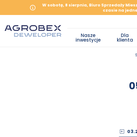
W sobotę, 8 sierpnia, Biuro Sprzedaży Mie
czasie na jedne
Nasze
Dla
inwestycje
klienta
0
03.