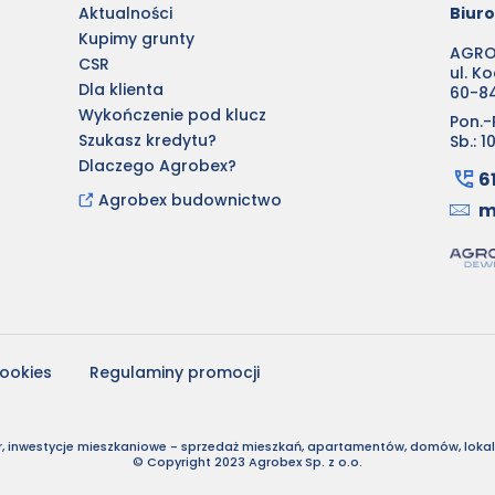
Aktualności
Biur
Kupimy grunty
AGROB
CSR
ul. K
Dla klienta
60-8
Wykończenie pod klucz
Pon.-P
Szukasz kredytu?
Sb.: 1
Dlaczego Agrobex?
6
Agrobex budownictwo
m
cookies
Regulaminy promocji
, inwestycje mieszkaniowe - sprzedaż mieszkań, apartamentów, domów, lokali
© Copyright 2023 Agrobex Sp. z o.o.