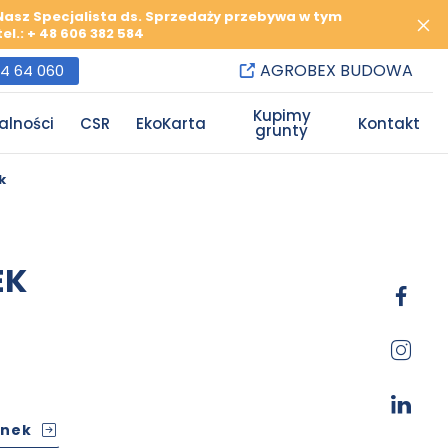
 Nasz Specjalista ds. Sprzedaży przebywa w tym
l.: + 48 606 382 584
AGROBEX BUDOWA
84 64 060
Kupimy
alności
CSR
EkoKarta
Kontakt
grunty
k
EK
inek