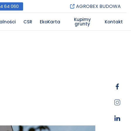
AGROBEX BUDOWA
84 64 060
Kupimy
alności
CSR
EkoKarta
Kontakt
grunty