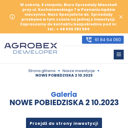
W sobotę, 8 sierpnia, Biuro Sprzedaży Mieszkań
przy ul. Kochanowskiego 7 w Poznaniu będzie
nieczynne. Nasz Specjalista ds. Sprzedaży
przebywa w tym czasie na jednej z inwestycji.
Zapraszamy do kontaktu bezpośrednio pod nr.
tel.: + 48 606 382 584
61 84 64 060
•
•
Strona główna
Nasze inwestycje
NOWE POBIEDZISKA 2 10.2023
Galeria
NOWE POBIEDZISKA 2 10.2023
Przejdź do strony inwestycji