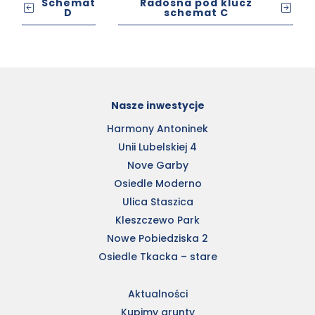
Schemat
Radosna pod klucz
D
schemat C
Nasze inwestycje
Harmony Antoninek
Unii Lubelskiej 4
Nove Garby
Osiedle Moderno
Ulica Staszica
Kleszczewo Park
Nowe Pobiedziska 2
Osiedle Tkacka – stare
Aktualności
Kupimy grunty