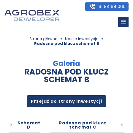
61 84 64 060
•
•
Strona główna
Nasze inwestycje
Radosna pod klucz schemat B
Galeria
RADOSNA POD KLUCZ
SCHEMAT B
Przejdź do strony inwestycji
Schemat
Radosna pod klucz
D
schemat C