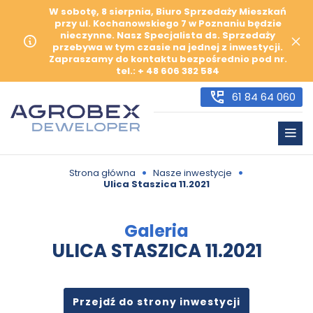
W sobotę, 8 sierpnia, Biuro Sprzedaży Mieszkań
przy ul. Kochanowskiego 7 w Poznaniu będzie
nieczynne. Nasz Specjalista ds. Sprzedaży
przebywa w tym czasie na jednej z inwestycji.
Zapraszamy do kontaktu bezpośrednio pod nr.
tel.: + 48 606 382 584
61 84 64 060
•
•
Strona główna
Nasze inwestycje
Ulica Staszica 11.2021
Galeria
ULICA STASZICA 11.2021
Przejdź do strony inwestycji