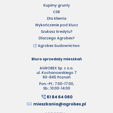
Kupimy grunty
CSR
Dla klienta
Wykończenie pod klucz
Szukasz kredytu?
Dlaczego Agrobex?
Agrobex budownictwo
Biuro sprzedaży mieszkań
AGROBEX Sp. z o.o.
ul. Kochanowskiego 7
60-845 Poznań
Pon.-Pt.: 7:00-17:00,
Sb.: 10:00-14:00
61 84 64 060
mieszkania@agrobex.pl