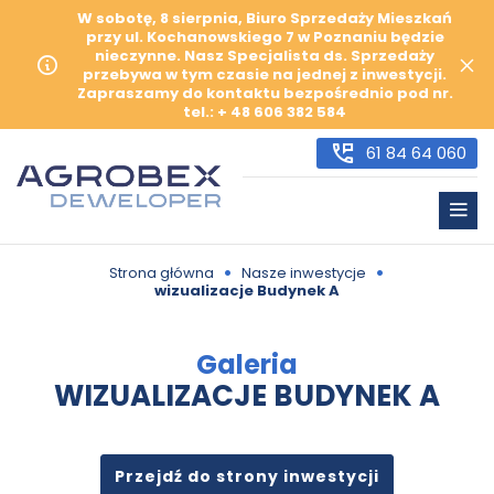
W sobotę, 8 sierpnia, Biuro Sprzedaży Mieszkań
przy ul. Kochanowskiego 7 w Poznaniu będzie
nieczynne. Nasz Specjalista ds. Sprzedaży
przebywa w tym czasie na jednej z inwestycji.
Zapraszamy do kontaktu bezpośrednio pod nr.
tel.: + 48 606 382 584
61 84 64 060
•
•
Strona główna
Nasze inwestycje
wizualizacje Budynek A
Galeria
WIZUALIZACJE BUDYNEK A
Przejdź do strony inwestycji