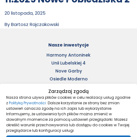
20 listopada, 2025
By
Bartosz Rajczakowski
Nasze inwestycje
Harmony Antoninek
Unii Lubelskiej 4
Nove Garby
Osiedle Moderno
Ulica Staszica
Zarządzaj zgodą
Kleszczewo Park
Nasza strona używa plików cookies w celu realizacji usług zgodnie
Nowe Pobiedziska 2
z
Polityką Prywatności.
Dalsze korzystanie ze strony bez zmian
ustawień oznacza zgodę na ich zapis lub wykorzystanie.
Osiedle Tkacka – stare
Informujemy, że ustawienia tych plików można zmienić w
dowolnym momencie za pomocą ustawień przeglądarki. Możesz
określić warunki przechowywania lub dostępu do cookies w Twojej
Aktualności
przeglądarce lub konfiguracji usługi.
Kupimy grunty