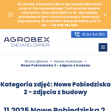
W sobotę, 8 sierpnia, Biuro Sprzedaży Mieszkań
przy ul. Kochanowskiego 7 w Poznaniu będzie
nieczynne. Nasz Specjalista ds. Sprzedaży
przebywa w tym czasie na jednej z inwestycji.
Zapraszamy do kontaktu bezpośrednio pod nr.
tel.: + 48 606 382 584
61 84 64 060
•
•
Strona główna
Nasze inwestycje
Nowe Pobiedziska 2 - zdjęcia z budowy
Kategoria zdjęć:
Nowe Pobiedziska
2 - zdjęcia z budowy
11.2025 Nowe Pobiedziska 2