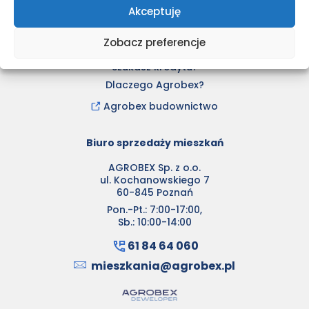
Akceptuję
CSR
Dla klienta
Zobacz preferencje
Wykończenie pod klucz
Szukasz kredytu?
Dlaczego Agrobex?
Agrobex budownictwo
Biuro sprzedaży mieszkań
AGROBEX Sp. z o.o.
ul. Kochanowskiego 7
60-845 Poznań
Pon.-Pt.: 7:00-17:00,
Sb.: 10:00-14:00
61 84 64 060
mieszkania@agrobex.pl