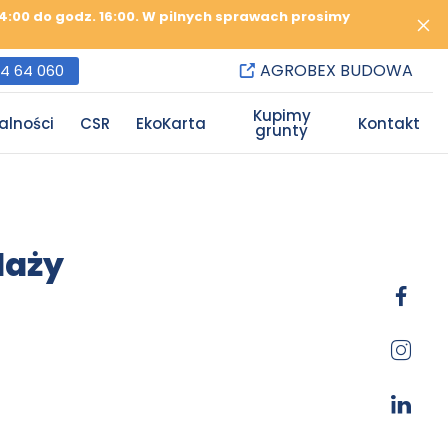
 14:00 do godz. 16:00. W pilnych sprawach prosimy
AGROBEX BUDOWA
84 64 060
Kupimy
alności
CSR
EkoKarta
Kontakt
grunty
daży