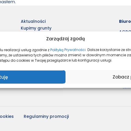
 hasłem.
Aktualności
Biur
Kupimy grunty
AGROB
CSR
ul. K
Zarządzaj zgodą
Dla klienta
60-8
Wykończenie pod klucz
Pon.-P
u realizacji usług zgodnie z
Polityką Prywatności.
Dalsze korzystanie ze s
Szukasz kredytu?
Sb.: 1
mujemy, że ustawienia tych plików można zmienić w dowolnym momencie z
tępu do cookies w Twojej przeglądarce lub konfiguracji usługi.
Dlaczego Agrobex?
6
Agrobex budownictwo
m
tuję
Zobacz 
cookies
Regulaminy promocji