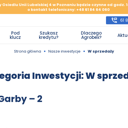
y Osiedlu Unii Lubelskiej 4 w Poznaniu będzie czynne od godz.
o kontakt telefoniczny: +48 61 84 64 060
61 
Pod
Szukasz
Dlaczego
Aktu
klucz
kredytu?
Agrobex?
•
•
Strona główna
Nasze inwestycje
W sprzedaży
egoria Inwestycji:
W sprze
Garby – 2