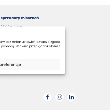
o sprzedaży mieszkań
EX Sp. z o.o.
ochanowskiego 7
45 Poznań
t.: 7:00-17:00,
trony bez zmian ustawień oznacza zgodę
0:00-14:00
a pomocą ustawień przeglądarki. Możesz
1 84 64 060
ieszkania@agrobex.pl
preferencje