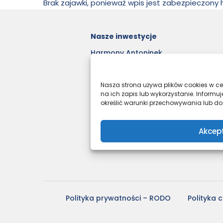
Brak zajawki, ponieważ wpis jest zabezpieczony
Nasze inwestycje
Harmony Antoninek
Unii Lubelskiej 4
Nove Garby
Nasza strona używa plików cookies w cel
Osiedle Moderno
na ich zapis lub wykorzystanie. Infor
Ulica Staszica
określić warunki przechowywania lub dos
Kleszczewo Park
Nowe Pobiedziska 2
Akcep
Osiedle Tkacka – stare
Polityka prywatności – RODO
Polityka 