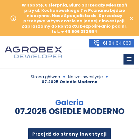
W sobotę, 8 sierpnia, Biuro Sprzedaży Mieszkań
przy ul. Kochanowskiego 7 w Poznaniu będzie
nieczynne. Nasz Specjalista ds. Sprzedaży
przebywa w tym czasie na jednej z inwestycji.
Zapraszamy do kontaktu bezpośrednio pod nr.
tel.: + 48 606 382 584
61 84 64 060
•
•
Strona główna
Nasze inwestycje
07.2025 Osiedle Moderno
Galeria
07.2025 OSIEDLE MODERNO
Przejdź do strony inwestycji