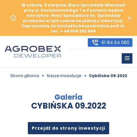
W sobotę, 8 sierpnia, Biuro Sprzedaży Mieszkań
przy ul. Kochanowskiego 7 w Poznaniu będzie
nieczynne. Nasz Specjalista ds. Sprzedaży
przebywa w tym czasie na jednej z inwestycji.
Zapraszamy do kontaktu bezpośrednio pod nr.
tel.: + 48 606 382 584
61 84 64 060
•
•
Strona główna
Nasze inwestycje
Cybińska 09.2022
Galeria
CYBIŃSKA 09.2022
Przejdź do strony inwestycji