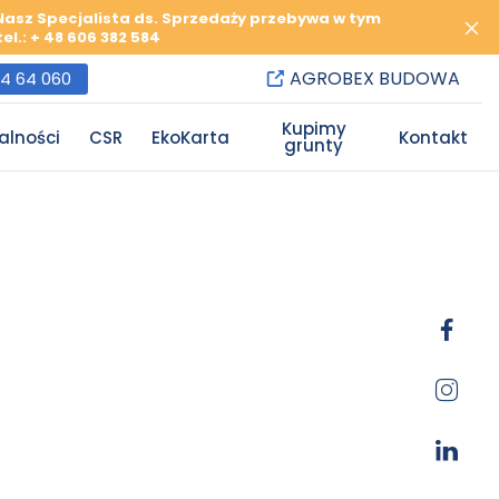
 Nasz Specjalista ds. Sprzedaży przebywa w tym
l.: + 48 606 382 584
AGROBEX BUDOWA
84 64 060
Kupimy
alności
CSR
EkoKarta
Kontakt
grunty