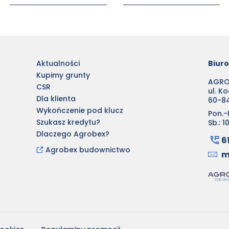
Aktualności
Biur
Kupimy grunty
AGROB
CSR
ul. K
Dla klienta
60-8
Wykończenie pod klucz
Pon.-P
Szukasz kredytu?
Sb.: 1
Dlaczego Agrobex?
6
Agrobex budownictwo
m