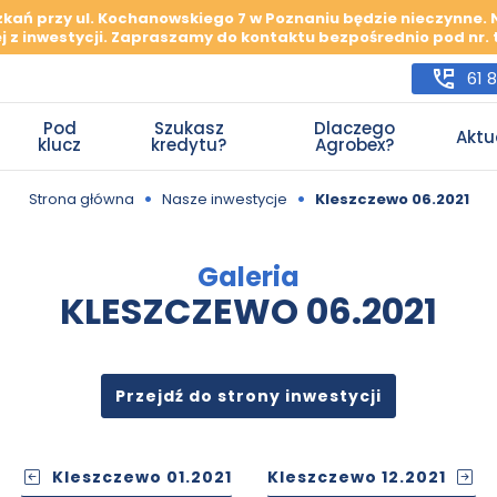
szkań przy ul. Kochanowskiego 7 w Poznaniu będzie nieczynne.
j z inwestycji. Zapraszamy do kontaktu bezpośrednio pod nr. te
61 
Pod
Szukasz
Dlaczego
Aktu
klucz
kredytu?
Agrobex?
•
•
Strona główna
Nasze inwestycje
Kleszczewo 06.2021
Galeria
KLESZCZEWO 06.2021
Przejdź do strony inwestycji
Kleszczewo 01.2021
Kleszczewo 12.2021