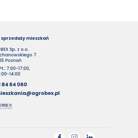
o sprzedaży mieszkań
EX Sp. z o.o.
ochanowskiego 7
45 Poznań
t.: 7:00-17:00,
0:00-14:00
1 84 64 060
ieszkania@agrobex.pl