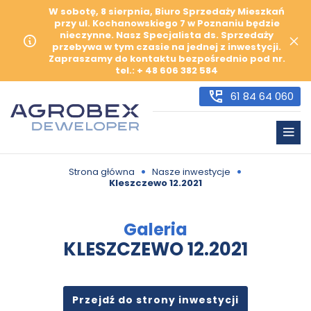
W sobotę, 8 sierpnia, Biuro Sprzedaży Mieszkań
przy ul. Kochanowskiego 7 w Poznaniu będzie
nieczynne. Nasz Specjalista ds. Sprzedaży
przebywa w tym czasie na jednej z inwestycji.
Zapraszamy do kontaktu bezpośrednio pod nr.
tel.: + 48 606 382 584
61 84 64 060
•
•
Strona główna
Nasze inwestycje
Kleszczewo 12.2021
Galeria
KLESZCZEWO 12.2021
Przejdź do strony inwestycji