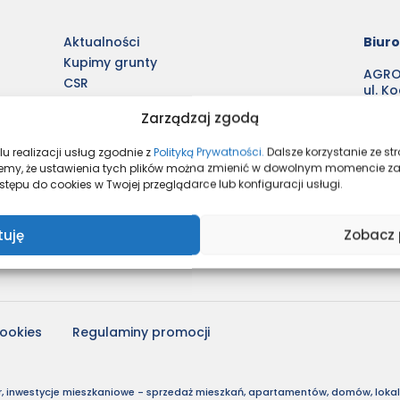
Aktualności
Biur
Kupimy grunty
AGROB
CSR
ul. K
Dla klienta
60-8
Zarządzaj zgodą
Wykończenie pod klucz
Pon.-P
Szukasz kredytu?
Sb.: 1
u realizacji usług zgodnie z
Polityką Prywatności.
Dalsze korzystanie ze s
Dlaczego Agrobex?
mujemy, że ustawienia tych plików można zmienić w dowolnym momencie z
6
tępu do cookies w Twojej przeglądarce lub konfiguracji usługi.
Agrobex budownictwo
m
tuję
Zobacz 
cookies
Regulaminy promocji
, inwestycje mieszkaniowe - sprzedaż mieszkań, apartamentów, domów, lokali