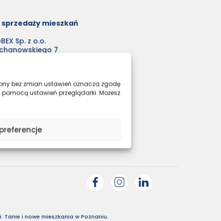
o sprzedaży mieszkań
EX Sp. z o.o.
ochanowskiego 7
45 Poznań
t.: 7:00-17:00,
0:00-14:00
trony bez zmian ustawień oznacza zgodę
a pomocą ustawień przeglądarki. Możesz
1 84 64 060
ieszkania@agrobex.pl
preferencje
. Tanie i nowe mieszkania w Poznaniu.