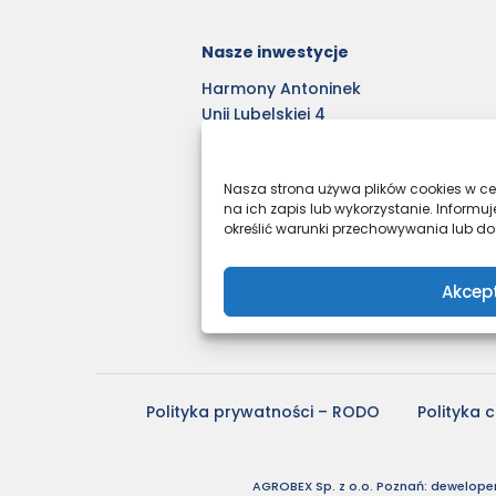
Nasze inwestycje
Harmony Antoninek
Unii Lubelskiej 4
Nove Garby
Osiedle Moderno
Nasza strona używa plików cookies w cel
Ulica Staszica
na ich zapis lub wykorzystanie. Infor
Kleszczewo Park
określić warunki przechowywania lub dos
Nowe Pobiedziska 2
Osiedle Tkacka – stare
Akcep
Polityka prywatności – RODO
Polityka 
AGROBEX Sp. z o.o. Poznań: deweloper