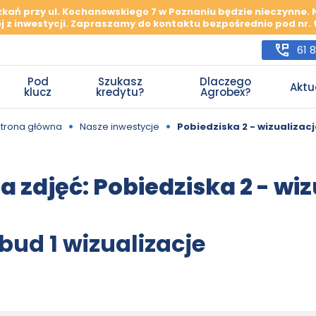
szkań przy ul. Kochanowskiego 7 w Poznaniu będzie nieczynne.
j z inwestycji. Zapraszamy do kontaktu bezpośrednio pod nr. te
61 
Pod
Szukasz
Dlaczego
Aktu
klucz
kredytu?
Agrobex?
•
•
Strona główna
Nasze inwestycje
Pobiedziska 2 - wizualizacj
a zdjęć:
Pobiedziska 2 - wiz
bud 1 wizualizacje