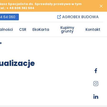
 Nasz Specjalista ds. Sprzedaży przebywa w tym
l.: + 48 606 382 584
AGROBEX BUDOWA
84 64 060
Kupimy
alności
CSR
EkoKarta
Kontakt
grunty
e
ualizacje