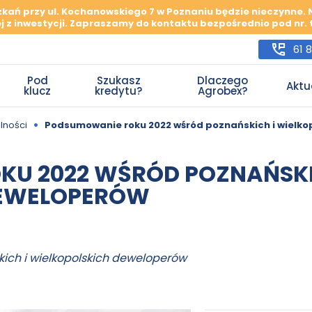
szkań przy ul. Kochanowskiego 7 w Poznaniu będzie nieczynne.
j z inwestycji. Zapraszamy do kontaktu bezpośrednio pod nr. te
61 
Pod
Szukasz
Dlaczego
Aktu
klucz
kredytu?
Agrobex?
•
lności
Podsumowanie roku 2022 wśród poznańskich i wielko
U 2022 WŚRÓD POZNAŃSKI
DEWELOPERÓW
ich i wielkopolskich deweloperów